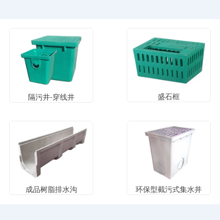
盛石框
隔污井-穿线井
成品树脂排水沟
环保型截污式集水井